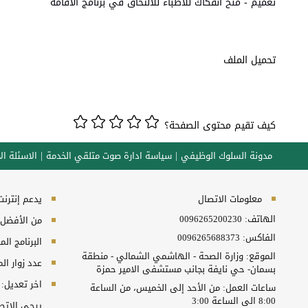
تعميم - منح انفكاك للاطباء للالتحاق في برنامج الاقامة
تحميل الملف
كيف تقيم محتوى الصفحة؟
مدونة السلوك الوظيفي
سياسة ادارة صوت متلقي الخدمة
الاسئلة الا
معلومات الاتصال
يدعم إنترنت إكسبلورر 10+, ج
الهاتف:
0096265200230
من الأفضل مش
الفاكس:
0096265688373
البرنامج المطلوب
الموقع: وزارة الصحة - الهاشمي الشمالي - منطقة
عدد زوار ال
بسمان- حي نايفة بجانب مستشفى الامير حمزة
اخر تعديل:
ساعات العمل: من الأحد إلى الخميس، من الساعة
8:00 الى الساعة 3:00