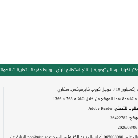
كثر تكرارا
رسائل توعوية
نتائج استطلاع الرأي
روابط مفيدة
تطبيقات الهوات
وجل كروم, فايرفوكس, سفاري
اهدة هذا الموقع من خلال شاشة 768 × 1366
 للتصفح: Adobe Reader
موقع:
36422782
2026/08/06
يرجى الاتصال على 065008080 أو إرسال بريد إلكتروني إلى ncc@nitc.gov.jo للإبلاغ عن