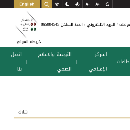
English
لموظف
البريد الالكتروني
الخط الساخن 065004545
خريطة الموقع
المركز
التوعية والاعلام
اتصل
طاءات
|
|
|
الإعلامي
الصحي
بنا
شارك