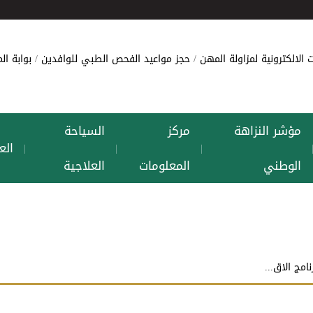
 الالكترونية لمزاولة المهن
حجز مواعيد الفحص الطبي للوافدين
بوابة ا
مؤشر النزاهة
مركز
السياحة
الع
|
|
|
الوطني
المعلومات
العلاجية
امج الاق...