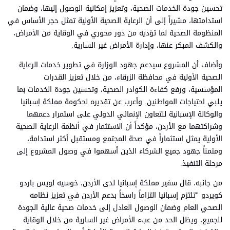
تحسين جودة الخدمات الصحية، وتعزيز إمكانية الوصول إليها، وضمان
استدامتها، مشيراً إلى أن الرعاية الصحية الأولية تمثل حجر الأساس في
المنظومة الصحية لما تؤديه من دور محوري في الوقاية من الأمراض،
والكشف المبكر عنها، وإدارة الأمراض غير السارية.
وأضاف أن المشروع سيدعم جهود الوزارة في تطوير خدمات الرعاية
الصحية الأولية في محافظة الزرقاء، من خلال تعزيز القدرات
المؤسسية، ورفع كفاءة الكوادر الصحية، وتحسين جودة الخدمات بما
يلبي احتياجات المواطنين. وأعرب عن تقديره لحكومة مملكة إسبانيا
والوكالة الإسبانية للتعاون الإنمائي الدولي على استمرار دعمهما
وشراكتهما مع الأردن، مؤكداً أن الاستثمار في أنظمة الرعاية الصحية
الأولية يمثل استثماراً في صحة المجتمع ومستقبل أكثر استدامة،
ومثمناً جهود جميع الشركاء الذين أسهموا في وصول المشروع إلى
مرحلة التنفيذ.
من جانبه، قال سفير مملكة إسبانيا لدى الأردن، خوسيه لويس باردو
كويردو "تلتزم إسبانيا التزاماً راسخاً بدعم الأردن في تعزيز نظامه
الصحي العام وضمان الوصول العادل إلى خدمات صحية عالية الجودة
للجميع، ويظل الحد من عبء الأمراض غير السارية من خلال الوقاية