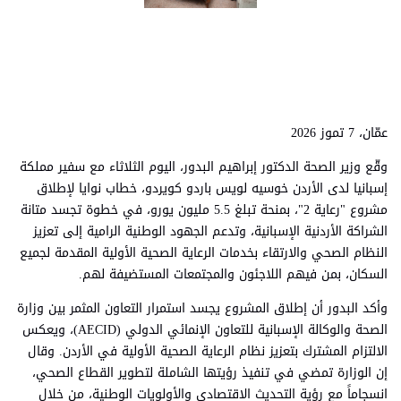
عمّان، 7 تموز 2026
وقّع وزير الصحة الدكتور إبراهيم البدور، اليوم الثلاثاء مع سفير مملكة
إسبانيا لدى الأردن خوسيه لويس باردو كويردو، خطاب نوايا لإطلاق
مشروع "رعاية 2"، بمنحة تبلغ 5.5 مليون يورو، في خطوة تجسد متانة
الشراكة الأردنية الإسبانية، وتدعم الجهود الوطنية الرامية إلى تعزيز
النظام الصحي والارتقاء بخدمات الرعاية الصحية الأولية المقدمة لجميع
السكان، بمن فيهم اللاجئون والمجتمعات المستضيفة لهم.
وأكد البدور أن إطلاق المشروع يجسد استمرار التعاون المثمر بين وزارة
الصحة والوكالة الإسبانية للتعاون الإنمائي الدولي (AECID)، ويعكس
الالتزام المشترك بتعزيز نظام الرعاية الصحية الأولية في الأردن. وقال
إن الوزارة تمضي في تنفيذ رؤيتها الشاملة لتطوير القطاع الصحي،
انسجاماً مع رؤية التحديث الاقتصادي والأولويات الوطنية، من خلال