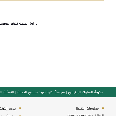
وزارة الصحة تنشر مسودة الاستراتيجية الوط
مدونة السلوك الوظيفي
سياسة ادارة صوت متلقي الخدمة
الاسئلة الا
معلومات الاتصال
يدعم إنترنت إكسبلورر 10+, ج
الهاتف:
0096265200230