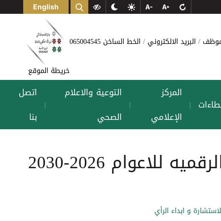
English
لموظف
البريد الالكتروني
الخط الساخن 065004545
خريطة الموقع
المركز
التوعية والاعلام
اتصل
طاءات
|
|
|
الإعلامي
الصحي
بنا
وزارة الصحة تنشر مسودة الاستراتيجية الوطنيه للصحة الرقميه للاعوام 2026-2030