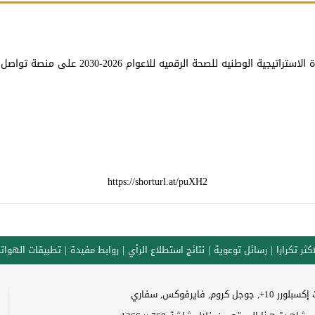
نيه للصحة الرقميه للاعوام 2026-2030 على منصة تواصل للاستشارة و ابداء الرأي
https://shorturl.at/puXH2
كثر تكرارا
رسائل توعوية
نتائج استطلاع الرأي
روابط مفيدة
تطبيقات الهوات
وجل كروم, فايرفوكس, سفاري