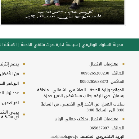
مدونة السلوك الوظيفي
سياسة ادارة صوت متلقي الخدمة
الاسئلة الا
معلومات الاتصال
يدعم إنترنت إكسبلورر 10+, ج
الهاتف:
0096265200230
من الأفضل مش
الفاكس:
0096265688373
البرنامج المطلوب
الموقع: وزارة الصحة - الهاشمي الشمالي - منطقة
عدد زوار ال
بسمان- حي نايفة بجانب مستشفى الامير حمزة
اخر تعديل:
ساعات العمل: من الأحد إلى الخميس، من الساعة
8:00 الى الساعة 3:00
أي مشكلة ت
معلومات الاتصال بمكتب معالي الوزير
الهاتف:
065657997
البريد الالكتروني المعتمد:
mo@moh.gov.jo