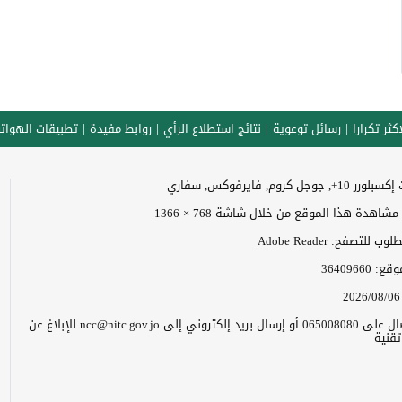
كثر تكرارا
رسائل توعوية
نتائج استطلاع الرأي
روابط مفيدة
تطبيقات الهوات
وجل كروم, فايرفوكس, سفاري
اهدة هذا الموقع من خلال شاشة 768 × 1366
 للتصفح: Adobe Reader
موقع:
36409660
2026/08/06
يرجى الاتصال على 065008080 أو إرسال بريد إلكتروني إلى ncc@nitc.gov.jo للإبلاغ عن
قنية