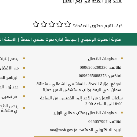
تعهد وزير الصحة في يوم التغيير
كيف تقيم محتوى الصفحة؟
مدونة السلوك الوظيفي
سياسة ادارة صوت متلقي الخدمة
الاسئلة الا
معلومات الاتصال
يدعم إنترنت إكسبلورر 10+, ج
الهاتف:
0096265200230
من الأفضل مش
الفاكس:
0096265688373
البرنامج المطلوب
الموقع: وزارة الصحة - الهاشمي الشمالي - منطقة
عدد زوار ال
بسمان- حي نايفة بجانب مستشفى الامير حمزة
اخر تعديل:
ساعات العمل: من الأحد إلى الخميس، من الساعة
8:00 الى الساعة 3:00
أي مشكلة ت
معلومات الاتصال بمكتب معالي الوزير
الهاتف:
065657997
البريد الالكتروني المعتمد:
mo@moh.gov.jo