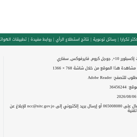
كثر تكرارا
رسائل توعوية
نتائج استطلاع الرأي
روابط مفيدة
تطبيقات الهوات
وجل كروم, فايرفوكس, سفاري
اهدة هذا الموقع من خلال شاشة 768 × 1366
 للتصفح: Adobe Reader
موقع:
36456244
2026/08/06
يرجى الاتصال على 065008080 أو إرسال بريد إلكتروني إلى ncc@nitc.gov.jo للإبلاغ عن
قنية