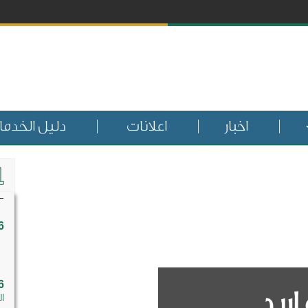
اخبار
اعلانات
دليل الخدم
6
6
ربد
ال