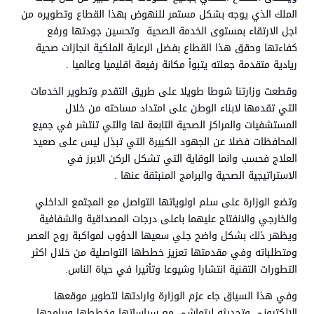
الملك الذي يوجه بشكل مستمر للنهوض بهذا القطاع وتطويره من
اجل الارتقاء بمستوى الخدمة الصحية وتحسين جودتها ورفع
كفاءتها وحقق هذا القطاع بفضل الرعاية الملكية انجازات صحية
ريادية متقدمة جعلته يتبوأ مكانة رفيعة اقليميا وعالميا .
وقطعت وزارتنا شوطا طويلا على طريق التقدم وتطوير الخدمات
التي تقدمها لابناء الوطن على امتداد مساحته من خلال
المستشفيات والمراكز الصحية التابعة لها والتي تنتشر في جميع
المحافظات فضلا عن الجهود الكبيرة التي تبذل ليس على صعيد
العلاج فحسب وانما الوقاية التي تشكل الركن الابرز في
الاستراتيجية الصحية والبرامج المنبثقة عنها .
وتضع الوزارة على سلم اولوياتها التواصل مع المجتمع الداخلي
والخارجي والانفتاح عليهما باعلى درجات المصداقية والشفافية
ويظهر ذلك بشكل واضح جلي سعيها الدؤوب لمواكبة روح العصر
ومتطلباته وفي مقدمتها تعزيز خططها التواصلية من خلال اكثر
التطورات التقنية انتشارا وشيوعا وتأثيرا في حياة الناس.
وفي هذا السياق جاء عزم الوزارة وارادتها لتطوير موقعها
الالكتروني وتحديثه ليتماشى مع سياساتها وخططها وبرامجها