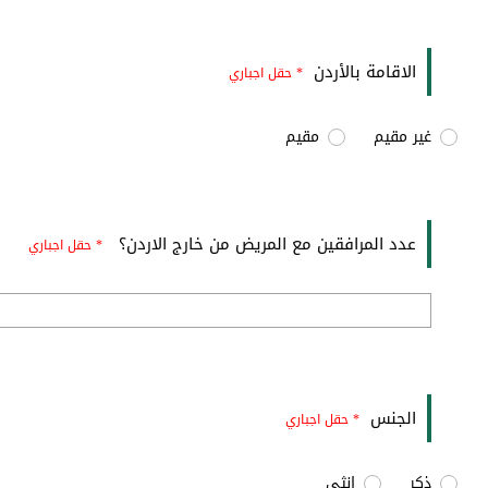
الاقامة بالأردن
* حقل اجباري
غير مقيم
مقيم
عدد المرافقين مع المريض من خارج الاردن؟
* حقل اجباري
الجنس
* حقل اجباري
ذكر
انثى