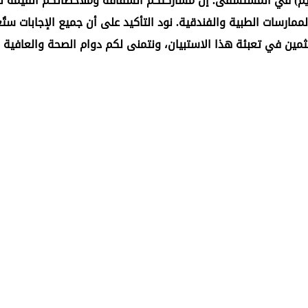
نويم) في المستشفى. إن مشاركتكم الشفافة وملاحظاتكم القيمة تمث
رسات الطبية والفندقية. نود التأكيد على أن جميع الإجابات ستُعا
مين في تعبئة هذا الاستبيان، ونتمنى لكم دوام الصحة والعافية و