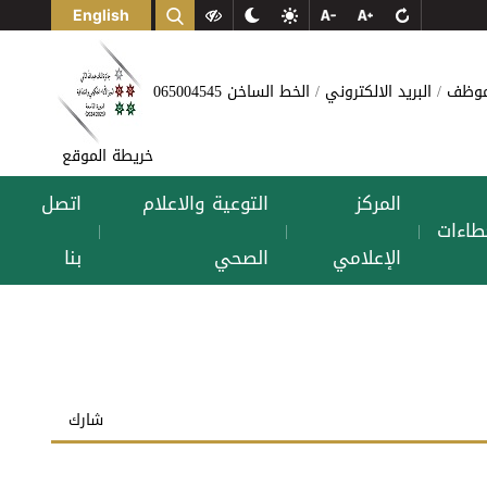
English
لموظف
البريد الالكتروني
الخط الساخن 065004545
خريطة الموقع
المركز
التوعية والاعلام
اتصل
طاءات
|
|
|
الإعلامي
الصحي
بنا
شارك