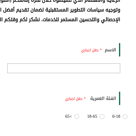
الرعاية والاهتمام الذي تلقيتموه خلال فترة إقامتكم (الت
وتوجيه سياسات التطوير المستقبلية لضمان تقديم أفضل المما
الإحصائي والتحسين المستمر للخدمات. نشكر لكم وقتكم الث
الاسم
* حقل اجباري
الفئة العمرية
* حقل اجباري
>65
18-65
0-18