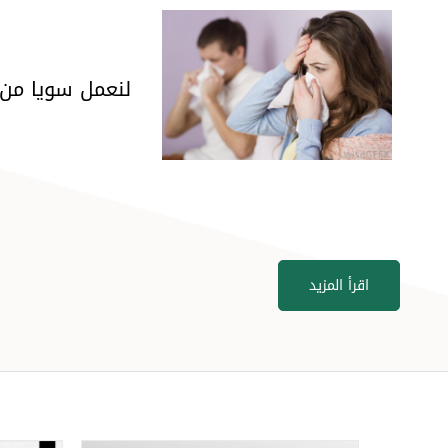
لنعمل سويا من ا
اقرأ المزيد