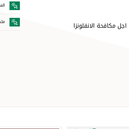
الم
متط
جل مكافحة الانفلونزا