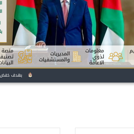
ال
ال
ا
با
م
معلومات
منصة
المديريات
لذوي
تصنيف
والمستشفيات
الاعاقة
البيانات
بهدف خفض مدة انتظار
الأردن وإسبانيا يطلقان مشروع "رعاية 2" بمنحة قيمتها 5.5 