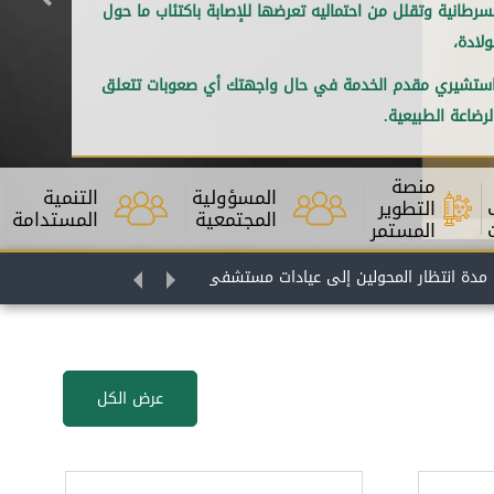
سرطانية وتقلل من احتماليه تعرضها للإصابة باكتئاب ما حول
ولادة،
ستشيري مقدم الخدمة في حال واجهتك أي صعوبات تتعلق
لرضاعة الطبيعية.
منصة
المسؤولية
التنمية
التطوير
المجتمعية
المستدامة
المستمر
 المحولين إلى عيادات مستشفى الزرقاء إلى اقل من أسبوع … "استحداث
مليون يورو لتعزيز الرعاية الصحية الأولية
عرض الكل