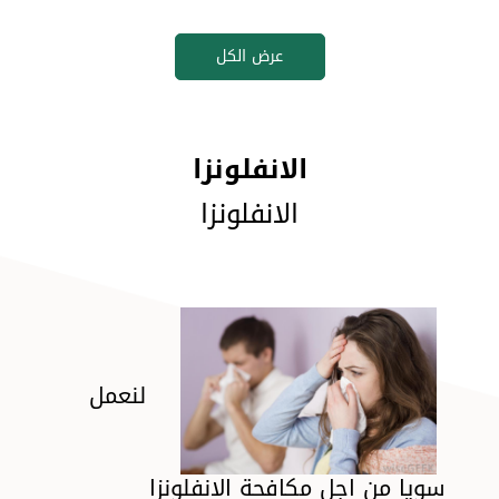
عرض الكل
الانفلونزا
الانفلونزا
لنعمل
سويا من اجل مكافحة الانفلونزا